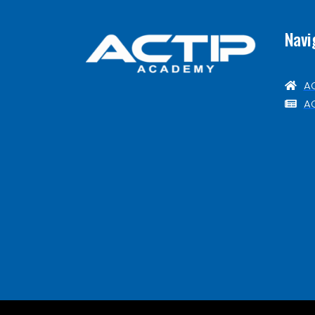
Navi
A
AC